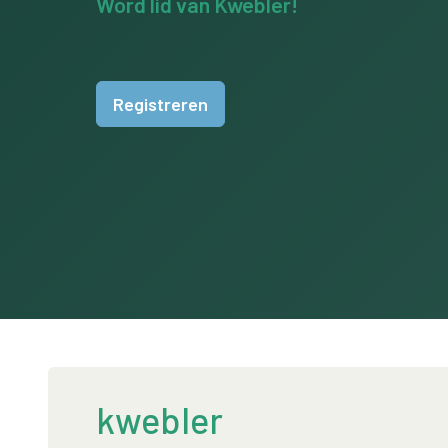
Word lid van Kwebler!
Registreren
kwebler