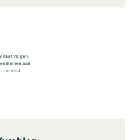
elkaar volgen,
 deelnemen aan
te content.