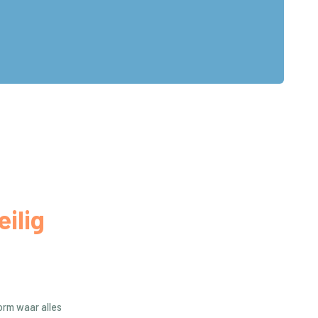
eilig
form waar alles