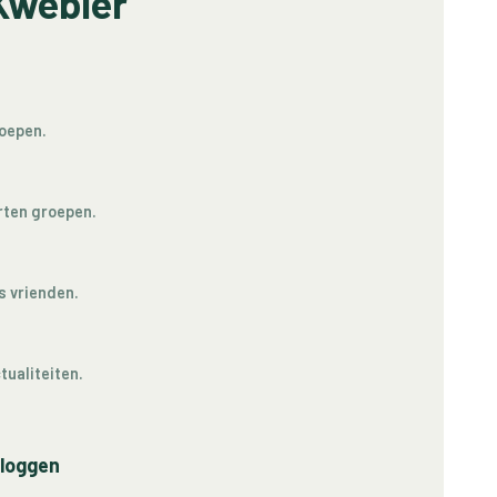
Kwebler
roepen.
orten groepen.
s vrienden.
tualiteiten.
nloggen