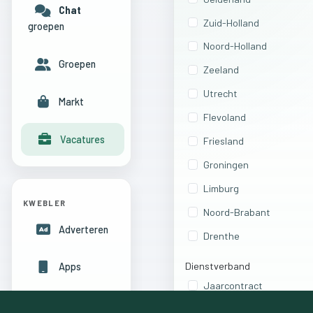
Chat
Zuid-Holland
groepen
Noord-Holland
Groepen
Zeeland
Utrecht
Markt
Flevoland
Vacatures
Friesland
Groningen
Limburg
KWEBLER
Noord-Brabant
Adverteren
Drenthe
Dienstverband
Apps
Jaarcontract
Hulpcentrum
Vast dienstverband