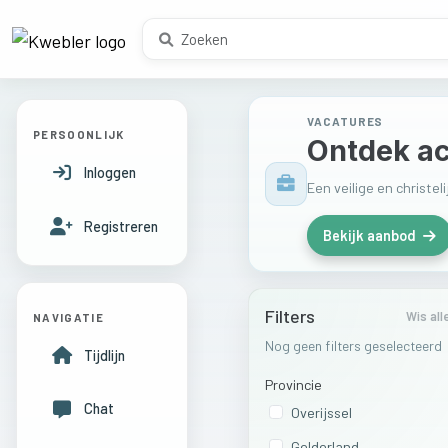
VACATURES
PERSOONLIJK
Ontdek ac
Inloggen
Een veilige en christe
Registreren
Bekijk aanbod
Filters
Wis all
NAVIGATIE
Nog geen filters geselecteerd
Tijdlijn
Provincie
Chat
Overijssel
Gelderland