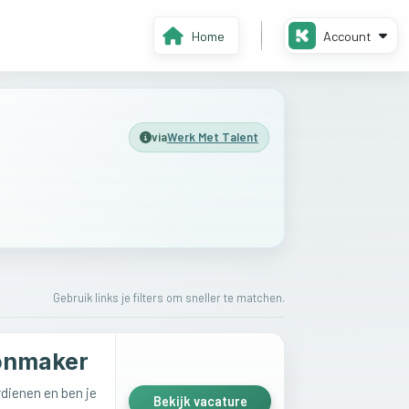
Home
Account
via
Werk Met Talent
Gebruik links je filters om sneller te matchen.
onmaker
verdienen en ben je
Bekijk vacature