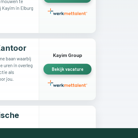
e mouwen te
j Kayim in Elburg
antoor
Kayim Group
ime baan waarbij
e uren in overleg
Bekijk vacature
ctie als
or jou.
ische
Kayim Group
krijg je energie