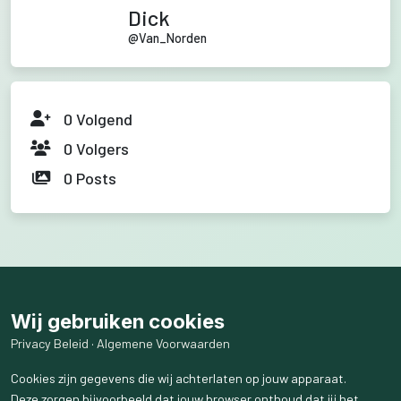
Dick
@
Van_Norden
0
Volgend
0
Volgers
0
Posts
Wij gebruiken cookies
Privacy Beleid
·
Algemene Voorwaarden
Cookies zijn gegevens die wij achterlaten op jouw apparaat.
Deze zorgen bijvoorbeeld dat jouw browser onthoud dat jij het