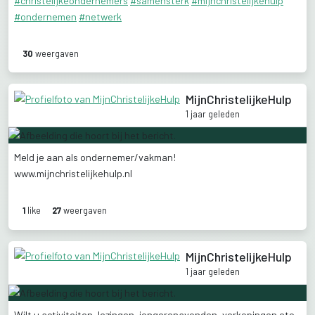
#christelijkeondernemers
#samensterk
#mijnchristelijkehulp
#ondernemen
#netwerk
30
weergaven
MijnChristelijkeHulp
1 jaar geleden
Meld
je
aan
als
ondernemer/vakman!
www.mijnchristelijkehulp.nl
1
like
27
weergaven
MijnChristelijkeHulp
1 jaar geleden
Wilt
u
activiteiten,
lezingen,
jongerenavonden,
verkopingen
etc..