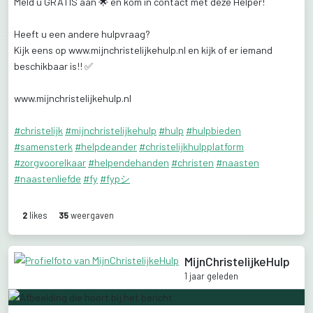
Meld
u
GRATIS
aan
🌟
en
kom
in
contact
met
deze
Helper!
Heeft
u
een
andere
hulpvraag?
Kijk
eens
op
www.mijnchristelijkehulp.nl
en
kijk
of
er
iemand
beschikbaar
is!!
✅️
www.mijnchristelijkehulp.nl
#christelijk
#mijnchristelijkehulp
#hulp
#hulpbieden
#samensterk
#helpdeander
#christelijkhulpplatform
#zorgvoorelkaar
#helpendehanden
#christen
#naasten
#naastenliefde
#fy
#fypシ
2
like
s
35
weergaven
MijnChristelijkeHulp
1 jaar geleden