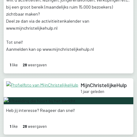
bij
een
groot
bereik
(maandelijks
ruim
15.000
bezoekers)
zichtbaar
maken?
Deel
ze
dan
via
de
activitieitenkalender
van
www.mijnchristelijkehulp.nl
Tot
snel!
Aanmelden
kan
op
www.mijnchristelijkehulp.nl
1
like
28
weergaven
MijnChristelijkeHulp
1 jaar geleden
Heb
jij
interesse?
Reageer
dan
snel!
1
like
28
weergaven