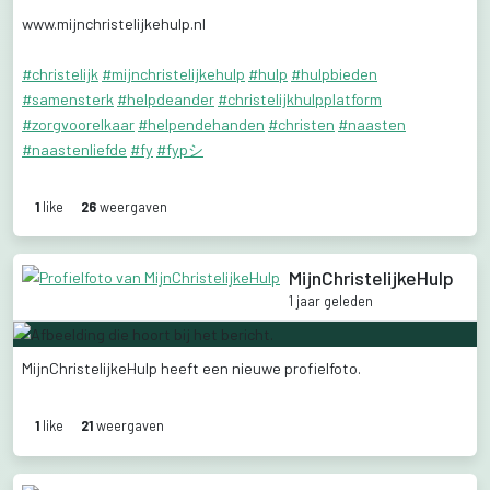
www.mijnchristelijkehulp.nl
#christelijk
#mijnchristelijkehulp
#hulp
#hulpbieden
#samensterk
#helpdeander
#christelijkhulpplatform
#zorgvoorelkaar
#helpendehanden
#christen
#naasten
#naastenliefde
#fy
#fypシ
1
like
26
weergaven
MijnChristelijkeHulp
1 jaar geleden
MijnChristelijkeHulp
heeft
een
nieuwe
profielfoto.
1
like
21
weergaven