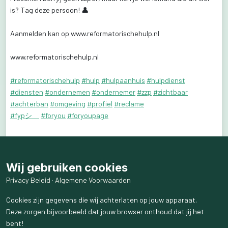
is?
Tag
deze
persoon!
👤
Aanmelden
kan
op
www.reformatorischehulp.nl
www.reformatorischehulp.nl
#reformatorischehulp
#hulp
#hulpaanhuis
#hulpdienst
#diensten
#ondernemen
#ondernemer
#zzp
#zichtbaar
#achterban
#omgeving
#profiel
#reclame
#fypシ゚
#foryou
#foryoupage
29
weergaven
Wij gebruiken cookies
MijnChristelijkeHulp
Privacy Beleid
·
Algemene Voorwaarden
1 jaar geleden
Cookies zijn gegevens die wij achterlaten op jouw apparaat.
Deze zorgen bijvoorbeeld dat jouw browser onthoud dat jij het
Meld
je
aan
als
Helper!
bent!