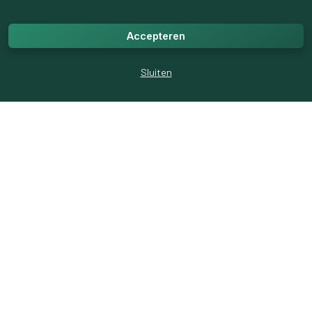
www.reformatorischehulp.nl
Accepteren
1
like
25
weergaven
Sluiten
MijnChristelijkeHulp
6 maanden geleden
Ken
je
dat
gevoel?
🤔
Je
zoekt
een
christelijke
coach,
een
websitebouwer,
een
aannemer
of
een
hulpverlener
die
écht
bij
je
past.
🙏
Je
weet
dat
ze
er
zijn…
maar
waar
vind
je
ze?
🔍
Dat
is
precies
het
probleem:
we
vinden
elkaar
te
weinig.
Daardoor
blijven
goede
hulp
en
betrouwbare
professionals
soms
onzichtbaar,
terwijl
we
elkaar
juist
zo
goed
kunnen
helpen
en
versterken.
🤝💛
Daarom
bestaat
mijnchristelijkehulp: