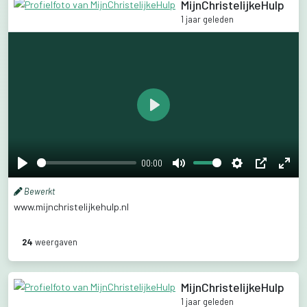
MijnChristelijkeHulp
1 jaar geleden
Play
00:00
Play
Mute
Settings
PIP
Ente
Bewerkt
fulls
www.mijnchristelijkehulp.nl
24
weergaven
MijnChristelijkeHulp
1 jaar geleden