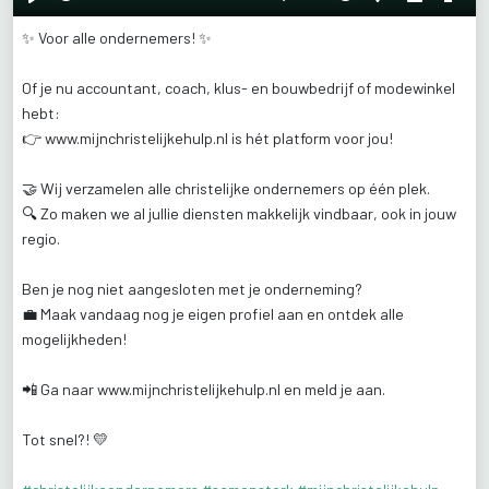
Play
Mute
Settings
PIP
Ente
✨
Voor
alle
ondernemers!
✨
fulls
Of
je
nu
accountant,
coach,
klus-
en
bouwbedrijf
of
modewinkel
hebt:
👉
www.mijnchristelijkehulp.nl
is
hét
platform
voor
jou!
🤝
Wij
verzamelen
alle
christelijke
ondernemers
op
één
plek.
🔍
Zo
maken
we
al
jullie
diensten
makkelijk
vindbaar,
ook
in
jouw
regio.
Ben
je
nog
niet
aangesloten
met
je
onderneming?
💼
Maak
vandaag
nog
je
eigen
profiel
aan
en
ontdek
alle
mogelijkheden!
📲
Ga
naar
www.mijnchristelijkehulp.nl
en
meld
je
aan.
Tot
snel?!
💛