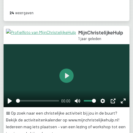
24
weergaven
MijnChristelijkeHulp
1 jaar geleden
Play
00:00
Play
Mute
Settings
PIP
Ente
📅
Op
zoek
naar
een
christelijke
activiteit
bij
jou
in
de
buurt?
fulls
Bekijk
de
activiteitenkalender
op
www.mijnchristelijkehulp.nl!
Iedereen
mag
iets
plaatsen
–
van
een
lezing
of
workshop
tot
een