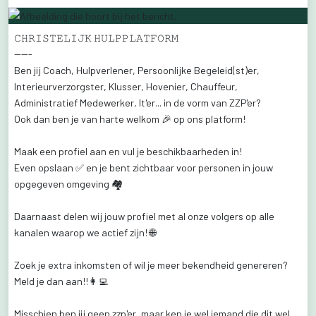
𝙲𝙷𝚁𝙸𝚂𝚃𝙴𝙻𝙸𝙹𝙺
𝙷𝚄𝙻𝙿𝙿𝙻𝙰𝚃𝙵𝙾𝚁𝙼
-----
Ben
jij
Coach,
Hulpverlener,
Persoonlijke
Begeleid(st)er,
Interieurverzorgster,
Klusser,
Hovenier,
Chauffeur,
Administratief
Medewerker,
It'er...
in
de
vorm
van
ZZP'er?
Ook
dan
ben
je
van
harte
welkom
🎉
op
ons
platform!
Maak
een
profiel
aan
en
vul
je
beschikbaarheden
in!
Even
opslaan
✅️
en
je
bent
zichtbaar
voor
personen
in
jouw
opgegeven
omgeving
🏘
Daarnaast
delen
wij
jouw
profiel
met
al
onze
volgers
op
alle
kanalen
waarop
we
actief
zijn!
🌐
Zoek
je
extra
inkomsten
of
wil
je
meer
bekendheid
genereren?
Meld
je
dan
aan!!👩‍💻
Misschien
ben
jij
geen
zzp'er,
maar
ken
je
wel
iemand
die
dit
wel