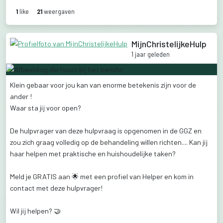
1
like
21
weergaven
MijnChristelijkeHulp
1 jaar geleden
Klein
gebaar
voor
jou
kan
van
enorme
betekenis
zijn
voor
de
ander
!
Waar
sta
jij
voor
open?
De
hulpvrager
van
deze
hulpvraag
is
opgenomen
in
de
GGZ
en
zou
zich
graag
volledig
op
de
behandeling
willen
richten....
Kan
jij
haar
helpen
met
praktische
en
huishoudelijke
taken?
Meld
je
GRATIS
aan
🌟
met
een
profiel
van
Helper
en
kom
in
contact
met
deze
hulpvrager!
Wil
jij
helpen?
🤝