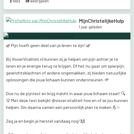
2
like
s
38
weergaven
MijnChristelijkeHulp
1 jaar geleden
🌿
Pijn
hoeft
geen
deel
van
je
leven
te
zijn!
🌿
Bij
VisserVitaliteit.nl
kunnen
zij
je
helpen
om
pijn
achter
je
te
laten
en
je
energie
terug
te
krijgen.
Of
het
nu
gaat
om
spierpijn,
gewrichtsklachten
of
andere
ongemakken,
zij
bieden
natuurlijke
oplossingen
die
jouw
lichaam
kunnen
ondersteunen.
🌱
Doe
nu
de
pijntest
en
krijg
inzicht
in
waar
jouw
lichaam
staat!
🔍
💡
Met
deze
test
bekijkt
@visser.vitaliteit
hoe
en
of
ze
jou
kunnen
helpen.
Om
daarna
samen
een
persoonlijk
plan
te
maken
💪✨
Zeg
ja
en
begin
je
herstel
vandaag
nog!
🙌