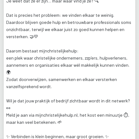
Je
weet
dat
ze
er
zijn…
maar
waar
vind
je
ze?
🔍
Dat
is
precies
het
probleem:
we
vinden
elkaar
te
weinig.
Daardoor
blijven
goede
hulp
en
betrouwbare
professionals
soms
onzichtbaar,
terwijl
we
elkaar
juist
zo
goed
kunnen
helpen
en
versterken.
🤝💛
Daarom
bestaat
mijnchristelijkehulp:
een
plek
waar
christelijke
ondernemers,
zzp’ers,
hulpverleners,
aannemers
en
organisaties
elkaar
wél
makkelijk
kunnen
vinden.
🌍
Zodat
doorverwijzen,
samenwerken
en
elkaar
versterken
vanzelfsprekend
wordt.
Wil
je
dat
jouw
praktijk
of
bedrijf
zichtbaar
wordt
in
dit
netwerk?
👀
Meld
je
aan
via
mijnchristelijkehulp.nl,
het
kost
een
minuutje
⏱️,
maar
kan
veel
betekenen.
🌱
✨
Verbinden
is
klein
beginnen,
maar
groot
groeien.
✨