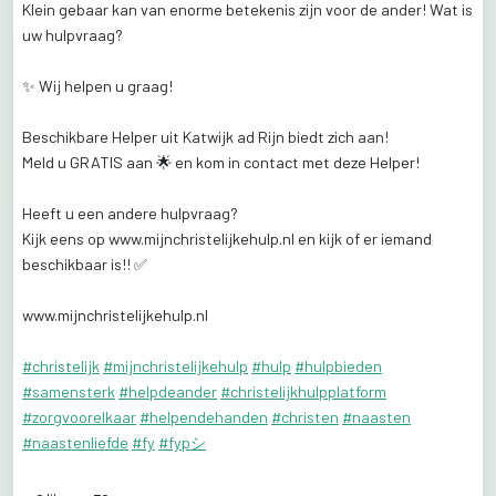
Klein
gebaar
kan
van
enorme
betekenis
zijn
voor
de
ander!
Wat
is
uw
hulpvraag?
✨
️Wij
helpen
u
graag!
Beschikbare
Helper
uit
Katwijk
ad
Rijn
biedt
zich
aan!
Meld
u
GRATIS
aan
🌟
en
kom
in
contact
met
deze
Helper!
Heeft
u
een
andere
hulpvraag?
Kijk
eens
op
www.mijnchristelijkehulp.nl
en
kijk
of
er
iemand
beschikbaar
is!!
✅️
www.mijnchristelijkehulp.nl
#christelijk
#mijnchristelijkehulp
#hulp
#hulpbieden
#samensterk
#helpdeander
#christelijkhulpplatform
#zorgvoorelkaar
#helpendehanden
#christen
#naasten
#naastenliefde
#fy
#fypシ