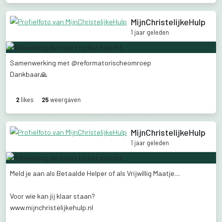
MijnChristelijkeHulp
1 jaar geleden
Samenwerking
met
@reformatorischeomroep
Dankbaar🙏
2
like
s
25
weergaven
MijnChristelijkeHulp
1 jaar geleden
Meld
je
aan
als
Betaalde
Helper
of
als
Vrijwillig
Maatje....
Voor
wie
kan
jij
klaar
staan?
www.mijnchristelijkehulp.nl