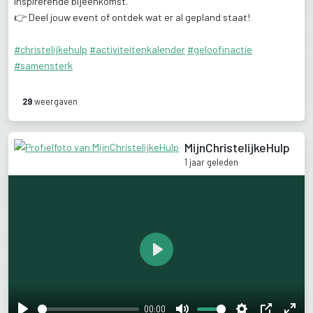
inspirerende
bijeenkomst.
👉
Deel
jouw
event
of
ontdek
wat
er
al
gepland
staat!
#christelijkehulp
#activiteitenkalender
#geloofinactie
#samensterk
29
weergaven
MijnChristelijkeHulp
1 jaar geleden
Play
00:00