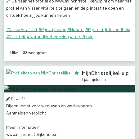
🔗
Ga
naar
het
profiel
op
www.mijnchristelijkehulp.nl
om
naar
het
profiel
van
Visser
Vitaliteit
te
gaan
en
de
pijntest
te
doen
en
ontdek
hoe
zij
jou
kunnen
helpen!
#VisserVitaliteit
#PijnvrijLeven
#Herstel
#Pijntest
#Gezondheid
#Vitaliteit
#NatuurlijkeGenezing
#LeefPijnvrij
1
like
33
weergaven
MijnChristelijkeHulp
1 jaar geleden
Bewerkt
Bijeenkomst
voor
weduwen
en
weduwnaren
Aanmelden
verplicht!
Meer
informatie?
www.mijnchristelijkehulp.nl