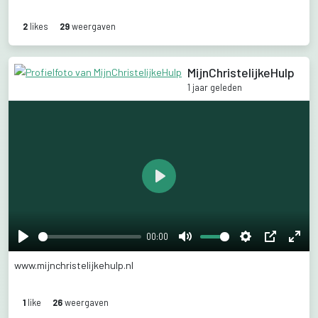
2
like
s
29
weergaven
MijnChristelijkeHulp
1 jaar geleden
Play
00:00
Play
Mute
Settings
PIP
Ente
www.mijnchristelijkehulp.nl
fulls
1
like
26
weergaven