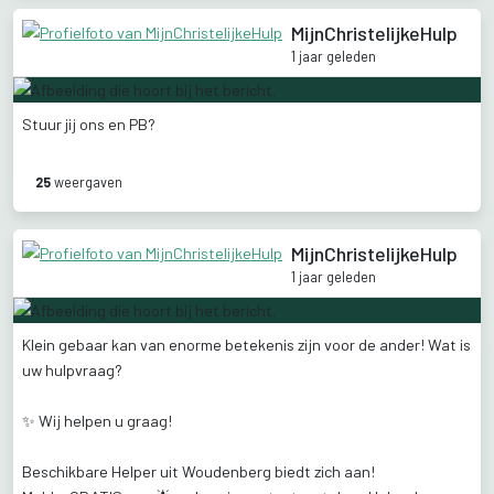
MijnChristelijkeHulp
1 jaar geleden
Stuur
jij
ons
en
PB?
25
weergaven
MijnChristelijkeHulp
1 jaar geleden
Klein
gebaar
kan
van
enorme
betekenis
zijn
voor
de
ander!
Wat
is
uw
hulpvraag?
✨
️Wij
helpen
u
graag!
Beschikbare
Helper
uit
Woudenberg
biedt
zich
aan!