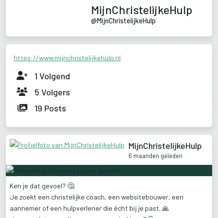
MijnChristelijkeHulp
@
MijnChristelijkeHulp
https://www.mijnchristelijkehulp.nl
1
Volgend
5
Volgers
19
Posts
MijnChristelijkeHulp
6 maanden geleden
Ken
je
dat
gevoel?
🤔
Je
zoekt
een
christelijke
coach,
een
websitebouwer,
een
aannemer
of
een
hulpverlener
die
écht
bij
je
past.
🙏