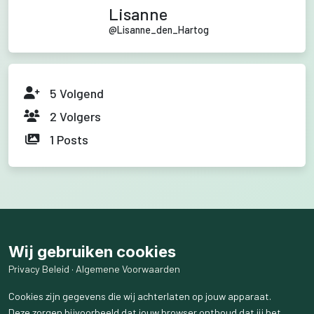
Lisanne
@
Lisanne_den_Hartog
5
Volgend
2
Volgers
1
Posts
Wij gebruiken cookies
Privacy Beleid
·
Algemene Voorwaarden
Cookies zijn gegevens die wij achterlaten op jouw apparaat.
Deze zorgen bijvoorbeeld dat jouw browser onthoud dat jij het