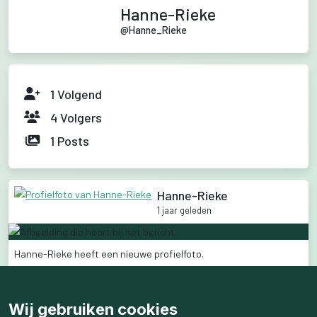
Hanne-Rieke
@
Hanne_Rieke
1
Volgend
4
Volgers
1
Posts
Hanne-Rieke
1 jaar geleden
Hanne-Rieke
heeft
een
nieuwe
profielfoto.
3
like
s
138
weergaven
Wij gebruiken cookies