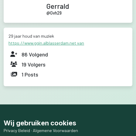
Gerrald
@
Gvh29
29 jaar houd van muziek
https://www.ggin.alblasserdam.net van
86
Volgend
19
Volgers
1
Posts
Wij gebruiken cookies
Privacy Beleid
·
Algemene Voorwaarden