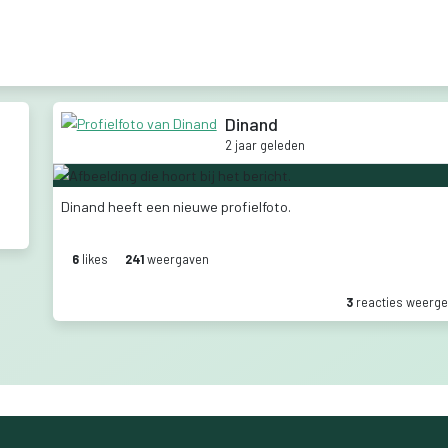
Dinand
2 jaar geleden
Dinand
heeft
een
nieuwe
profielfoto.
6
like
s
241
weergaven
3
reactie
s
weerge