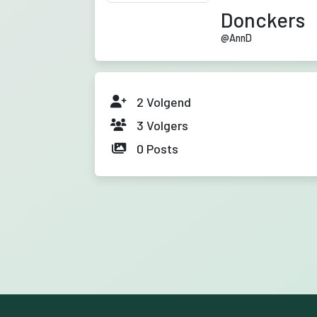
Donckers
@
AnnD
2
Volgend
3
Volgers
0
Posts