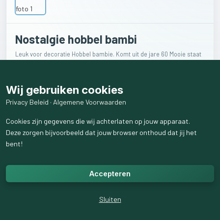
Nostalgie hobbel bambi
Leuk voor decoratie Hobbel bambie. Komt uit de jare 60 Mooie staat
€
60
Wij gebruiken cookies
Privacy Beleid
·
Algemene Voorwaarden
Verkoper
Cookies zijn gegevens die wij achterlaten op jouw apparaat.
Deze zorgen bijvoorbeeld dat jouw browser onthoud dat jij het
Jdw
bent!
Sliedrecht
4
volgend
Accepteren
10
volgers
Sluiten
Levering
Ophalen of Verzenden