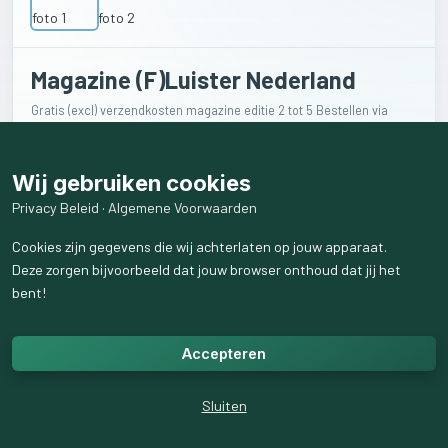
Magazine (F)Luister Nederland
Gratis (excl) verzendkosten magazine editie 2 tot 5 Bestellen via
fluisternederland.nl
€
0
Wij gebruiken cookies
Privacy Beleid
·
Algemene Voorwaarden
Cookies zijn gegevens die wij achterlaten op jouw apparaat.
Verkoper
Deze zorgen bijvoorbeeld dat jouw browser onthoud dat jij het
bent!
Wim Kamphorst
216
volgend
Accepteren
16
volgers
Sluiten
Levering
Verzenden