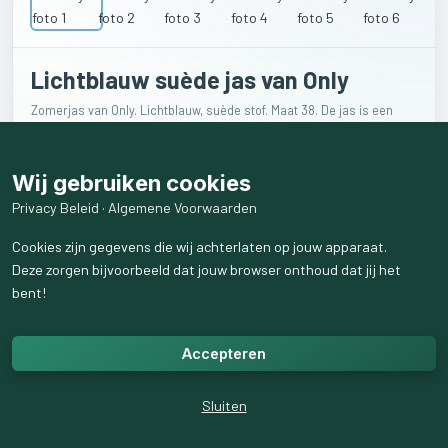
Lichtblauw suède jas van Only
Zomerjas van Only. Lichtblauw, suède stof. Maat 38. De jas is een
beetje vergrijst.
€
8
Wij gebruiken cookies
Privacy Beleid
·
Algemene Voorwaarden
Cookies zijn gegevens die wij achterlaten op jouw apparaat.
Verkoper
Deze zorgen bijvoorbeeld dat jouw browser onthoud dat jij het
bent!
Anne
0
volgend
Accepteren
1
volgers
Sluiten
Levering
Verzenden