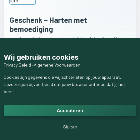
Geschenk – Harten met
bemoediging
Twee houten harten met inspirerende Bijbelteksten. Gemaakt van
lindehout en bamboehout, elk ca. 15×15 cm. Mooi als cadeau of om
jezelf aan te herinneren aan geloof en hoop. Woonaccessoires die
Wij gebruiken cookies
er uit springen – met liefde gemaakt door mijn broer via webshop:
Privacy Beleid
·
Algemene Voorwaarden
https://laserklus.nl/product/geschenk-harten-met-bemoediging/
Cookies zijn gegevens die wij achterlaten op jouw apparaat.
€
16,49
Deze zorgen bijvoorbeeld dat jouw browser onthoud dat jij het
bent!
Verkoper
Accepteren
Charise
Sluiten
Delfzijl
17
volgend