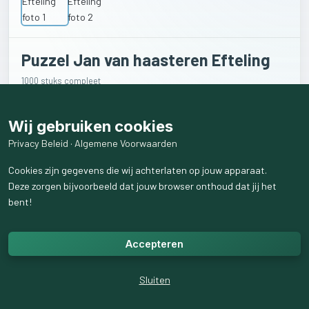
Puzzel Jan van haasteren Efteling
1000 stuks compleet
€
10
Wij gebruiken cookies
Privacy Beleid
·
Algemene Voorwaarden
Verkoper
Cookies zijn gegevens die wij achterlaten op jouw apparaat.
Deze zorgen bijvoorbeeld dat jouw browser onthoud dat jij het
Elsbeth koppelman
bent!
11
volgend
15
volgers
Accepteren
Levering
Sluiten
Verzenden