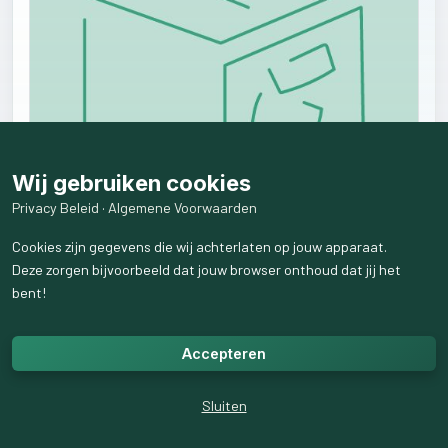
Wij gebruiken cookies
Privacy Beleid
·
Algemene Voorwaarden
Cookies zijn gegevens die wij achterlaten op jouw apparaat.
Deze zorgen bijvoorbeeld dat jouw browser onthoud dat jij het
bent!
Smartphone GEZOCHT
Accepteren
Wie heeft hier toevallig een motorola smartphone overcompleet?
Mag natuurlijk gebruikt zijn, maar in goede staat, beetje up to date. Ik
Sluiten
hoor het graag. Neem hem van je over voor ong. €25-€30. You make
me happy. =) Regio Utrecht.