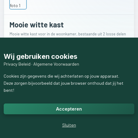
Mooie witte kast
Mooie witte kast voor in de woonkamer, bestaande uit 2 losse delen
boven op elkaar. De kast is 2 meter hoog en 45 cm diep. De breedte
van het hoge deel is 120 cm. Het lagere deel is 117 cm breed.
Wij gebruiken cookies
€
100
Privacy Beleid
·
Algemene Voorwaarden
Cookies zijn gegevens die wij achterlaten op jouw apparaat.
Deze zorgen bijvoorbeeld dat jouw browser onthoud dat jij het
Verkoper
bent!
Johan
Accepteren
Ingen
17
volgend
19
volgers
Sluiten