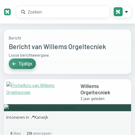
Bericht
Bericht van Willems Orgeltecniek
Losse berichtweergave.
Tijdlijn
Willems
Orgeltecniek
2 jaar geleden
Intoneren
in
📍Katwijk
6
like
s
219
weergaven