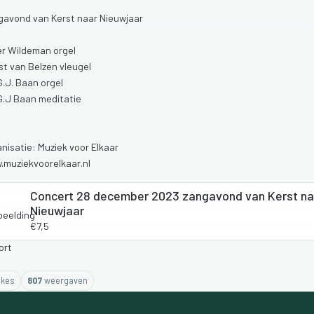
gavond
van
Kerst
naar
Nieuwjaar
er
Wildeman
orgel
st
van
Belzen
vleugel
G.J.
Baan
orgel
G.J
Baan
meditatie
nisatie:
Muziek
voor
Elkaar
.muziekvoorelkaar.nl
Concert 28 december 2023 zangavond van Kerst na
Nieuwjaar
€7,5
ike
s
807
weergaven