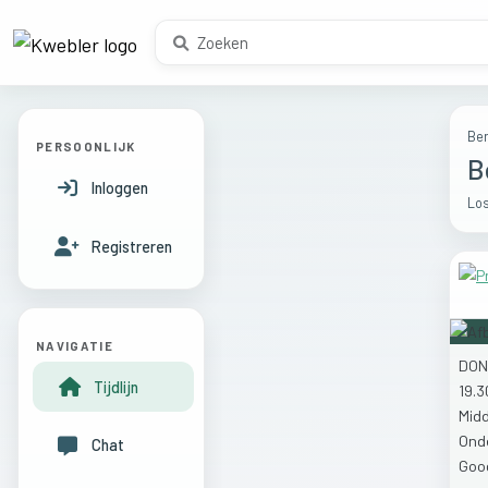
Ber
PERSOONLIJK
B
Inloggen
Los
Registreren
NAVIGATIE
DO
Tijdlijn
19.
Mid
Ond
Chat
Goo