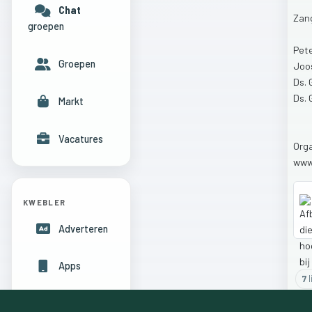
Chat
Zan
groepen
Pet
Groepen
Joo
Ds.
Ds.
Markt
Vacatures
Orga
www
KWEBLER
Adverteren
Apps
7
l
Hulpcentrum