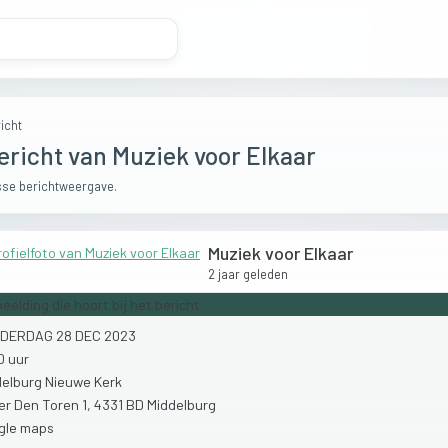
icht
ericht van Muziek voor Elkaar
se berichtweergave.
Muziek voor Elkaar
2 jaar geleden
NDERDAG
28
DEC
2023
30
uur
delburg
Nieuwe
Kerk
er
Den
Toren
1,
4331
BD
Middelburg
gle
maps