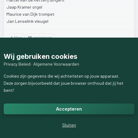
Jaap
Kramer
orgel
Maurice
van
Dijk
trompet
Jan
Lenselink
vleugel
4
like
s
95
weergaven
Wij gebruiken cookies
Privacy Beleid
·
Algemene Voorwaarden
Cookies zijn gegevens die wij achterlaten op jouw apparaat.
Deze zorgen bijvoorbeeld dat jouw browser onthoud dat jij het
bent!
Accepteren
Sluiten