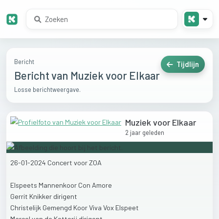
Bericht
Tijdlijn
Bericht van Muziek voor Elkaar
Losse berichtweergave.
Muziek voor Elkaar
2 jaar geleden
26-01-2024
Concert
voor
ZOA
Elspeets
Mannenkoor
Con
Amore
Gerrit
Knikker
dirigent
Christelijk
Gemengd
Koor
Viva
Vox
Elspeet
Marcel
van
de
Ketterij
dirigent