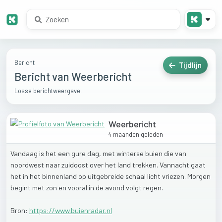
Bericht
Tijdlijn
Bericht van Weerbericht
Losse berichtweergave.
Weerbericht
4 maanden geleden
Vandaag
is
het
een
gure
dag,
met
winterse
buien
die
van
noordwest
naar
zuidoost
over
het
land
trekken.
Vannacht
gaat
het
in
het
binnenland
op
uitgebreide
schaal
licht
vriezen.
Morgen
begint
met
zon
en
vooral
in
de
avond
volgt
regen.
Bron:
https://www.buienradar.nl