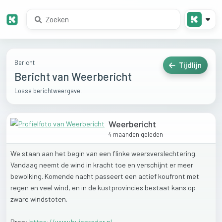
Bericht
Tijdlijn
Bericht van Weerbericht
Losse berichtweergave.
Weerbericht
4 maanden geleden
We
staan
aan
het
begin
van
een
flinke
weersverslechtering.
Vandaag
neemt
de
wind
in
kracht
toe
en
verschijnt
er
meer
bewolking.
Komende
nacht
passeert
een
actief
koufront
met
regen
en
veel
wind,
en
in
de
kustprovincies
bestaat
kans
op
zware
windstoten.
Bron:
https://www.buienradar.nl