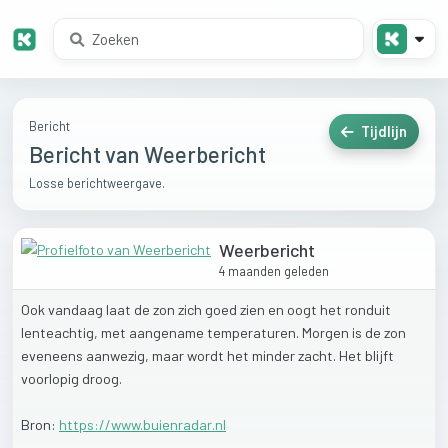
Bericht
Tijdlijn
Bericht van Weerbericht
Losse berichtweergave.
Weerbericht
4 maanden geleden
Ook
vandaag
laat
de
zon
zich
goed
zien
en
oogt
het
ronduit
lenteachtig,
met
aangename
temperaturen.
Morgen
is
de
zon
eveneens
aanwezig,
maar
wordt
het
minder
zacht.
Het
blijft
voorlopig
droog.
Bron:
https://www.buienradar.nl