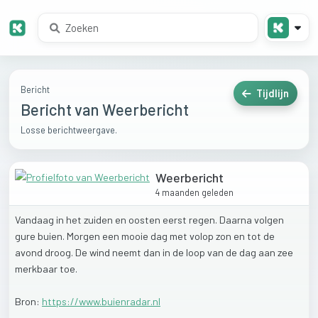
Bericht
Tijdlijn
Bericht van Weerbericht
Losse berichtweergave.
Weerbericht
4 maanden geleden
Vandaag
in
het
zuiden
en
oosten
eerst
regen.
Daarna
volgen
gure
buien.
Morgen
een
mooie
dag
met
volop
zon
en
tot
de
avond
droog.
De
wind
neemt
dan
in
de
loop
van
de
dag
aan
zee
merkbaar
toe.
Bron:
https://www.buienradar.nl