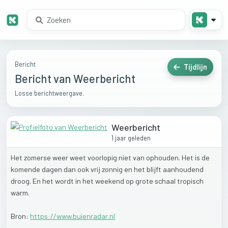
Bericht
Tijdlijn
Bericht van Weerbericht
Losse berichtweergave.
Weerbericht
1 jaar geleden
Het
zomerse
weer
weet
voorlopig
niet
van
ophouden.
Het
is
de
komende
dagen
dan
ook
vrij
zonnig
en
het
blijft
aanhoudend
droog.
En
het
wordt
in
het
weekend
op
grote
schaal
tropisch
warm.
Bron:
https://www.buienradar.nl