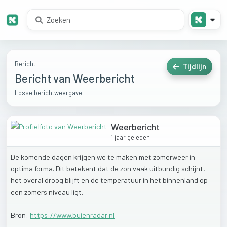
Bericht
Tijdlijn
Bericht van Weerbericht
Losse berichtweergave.
Weerbericht
1 jaar geleden
De
komende
dagen
krijgen
we
te
maken
met
zomerweer
in
optima
forma.
Dit
betekent
dat
de
zon
vaak
uitbundig
schijnt,
het
overal
droog
blijft
en
de
temperatuur
in
het
binnenland
op
een
zomers
niveau
ligt.
Bron:
https://www.buienradar.nl