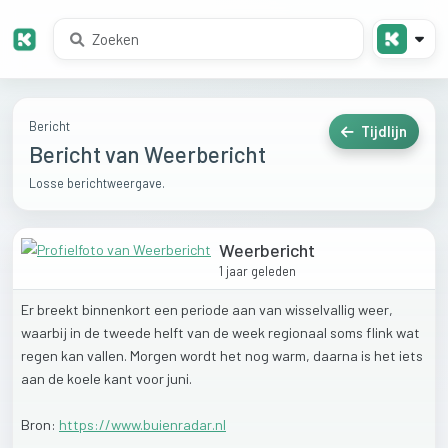
Bericht
Tijdlijn
Bericht van Weerbericht
Losse berichtweergave.
Weerbericht
1 jaar geleden
Er
breekt
binnenkort
een
periode
aan
van
wisselvallig
weer,
waarbij
in
de
tweede
helft
van
de
week
regionaal
soms
flink
wat
regen
kan
vallen.
Morgen
wordt
het
nog
warm,
daarna
is
het
iets
aan
de
koele
kant
voor
juni.
Bron:
https://www.buienradar.nl