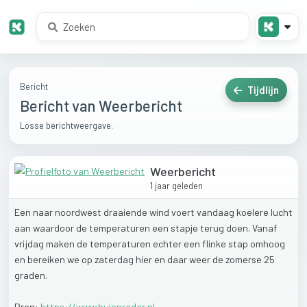
Bericht
Tijdlijn
Bericht van Weerbericht
Losse berichtweergave.
Weerbericht
1 jaar geleden
Een
naar
noordwest
draaiende
wind
voert
vandaag
koelere
lucht
aan
waardoor
de
temperaturen
een
stapje
terug
doen.
Vanaf
vrijdag
maken
de
temperaturen
echter
een
flinke
stap
omhoog
en
bereiken
we
op
zaterdag
hier
en
daar
weer
de
zomerse
25
graden.
Bron:
https://www.buienradar.nl