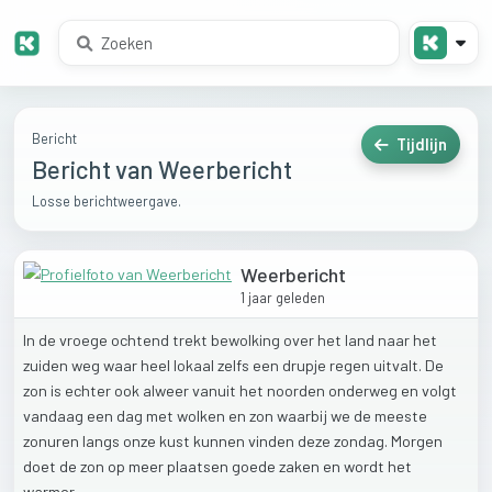
Bericht
Tijdlijn
Bericht van Weerbericht
Losse berichtweergave.
Weerbericht
1 jaar geleden
In
de
vroege
ochtend
trekt
bewolking
over
het
land
naar
het
zuiden
weg
waar
heel
lokaal
zelfs
een
drupje
regen
uitvalt.
De
zon
is
echter
ook
alweer
vanuit
het
noorden
onderweg
en
volgt
vandaag
een
dag
met
wolken
en
zon
waarbij
we
de
meeste
zonuren
langs
onze
kust
kunnen
vinden
deze
zondag.
Morgen
doet
de
zon
op
meer
plaatsen
goede
zaken
en
wordt
het
warmer.