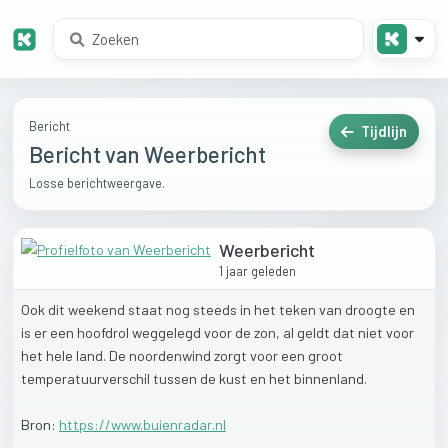
Bericht
Tijdlijn
Bericht van Weerbericht
Losse berichtweergave.
Weerbericht
1 jaar geleden
Ook
dit
weekend
staat
nog
steeds
in
het
teken
van
droogte
en
is
er
een
hoofdrol
weggelegd
voor
de
zon,
al
geldt
dat
niet
voor
het
hele
land.
De
noordenwind
zorgt
voor
een
groot
temperatuurverschil
tussen
de
kust
en
het
binnenland.
Bron:
https://www.buienradar.nl