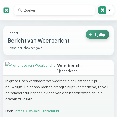
Bericht
Tijdlijn
Bericht van Weerbericht
Losse berichtweergave.
Weerbericht
1 jaar geleden
In
grote
lijnen
verandert
het
weerbeeld
de
komende
tijd
nauwelijks.
De
aanhoudende
droogte
blijft
kenmerkend,
terwijl
de
temperatuur
onder
invloed
van
een
noordenwind
enkele
graden
zal
dalen.
Bron:
https://www.buienradar.nl