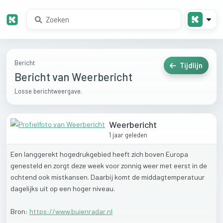
Bericht
Tijdlijn
Bericht van Weerbericht
Losse berichtweergave.
Weerbericht
1 jaar geleden
Een
langgerekt
hogedrukgebied
heeft
zich
boven
Europa
genesteld
en
zorgt
deze
week
voor
zonnig
weer
met
eerst
in
de
ochtend
ook
mistkansen.
Daarbij
komt
de
middagtemperatuur
dagelijks
uit
op
een
hoger
niveau.
Bron:
https://www.buienradar.nl