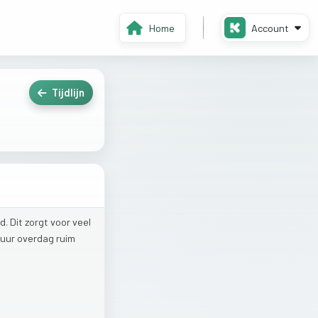
Home
Account
Tijdlijn
d.
Dit
zorgt
voor
veel
tuur
overdag
ruim