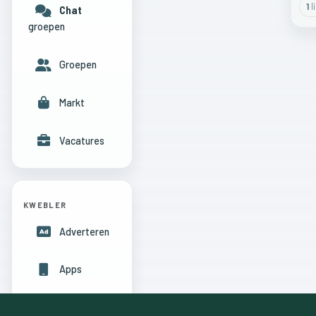
1
l
Chat
groepen
Groepen
Markt
Vacatures
KWEBLER
Adverteren
Apps
Hulpcentrum