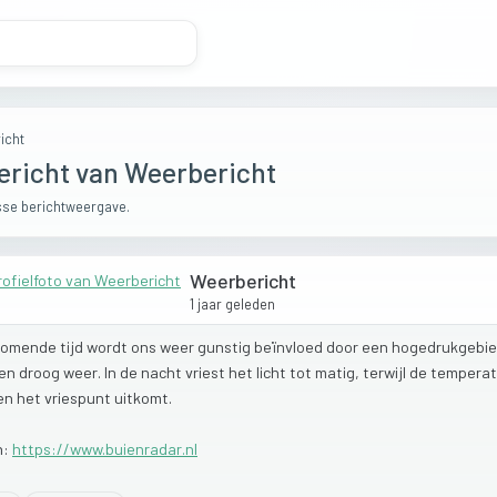
icht
ericht van Weerbericht
se berichtweergave.
Weerbericht
1 jaar geleden
komende
tijd
wordt
ons
weer
gunstig
beïnvloed
door
een
hogedrukgebie
en
droog
weer.
In
de
nacht
vriest
het
licht
tot
matig,
terwijl
de
tempera
en
het
vriespunt
uitkomt.
n:
https://www.buienradar.nl