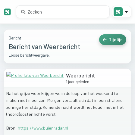
Bericht
Tijdlijn
Bericht van Weerbericht
Losse berichtweergave.
Weerbericht
1 jaar geleden
Na
het
grijze
weer
krijgen
we
in
de
loop
van
het
weekend
te
maken
met
meer
zon.
Morgen
vertaalt
zich
dat
in
een
stralend
zonnige
herfstdag.
Komende
nacht
wordt
het
koud,
met
in
het
(noord)oosten
lichte
vorst.
Bron:
https://www.buienradar.nl