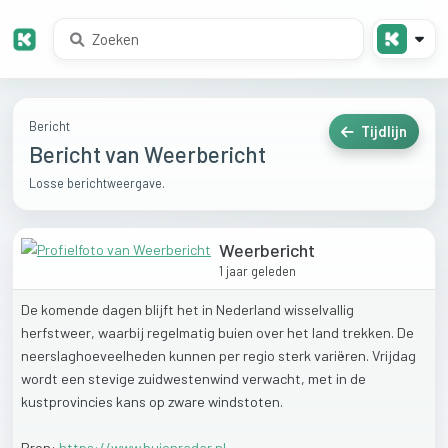
Bericht
Tijdlijn
Bericht van Weerbericht
Losse berichtweergave.
Weerbericht
1 jaar geleden
De
komende
dagen
blijft
het
in
Nederland
wisselvallig
herfstweer,
waarbij
regelmatig
buien
over
het
land
trekken.
De
neerslaghoeveelheden
kunnen
per
regio
sterk
variëren.
Vrijdag
wordt
een
stevige
zuidwestenwind
verwacht,
met
in
de
kustprovincies
kans
op
zware
windstoten.
Bron:
https://www.buienradar.nl