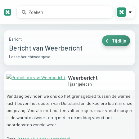
Bericht
Tijdlijn
Bericht van Weerbericht
Losse berichtweergave.
Weerbericht
1 jaar geleden
Vandaag
bevinden
we
ons
op
het
grensgebied
tussen
de
warme
lucht
boven
het
oosten
van
Duitsland
en
de
koelere
lucht
in
onze
omgeving.
Vooral
in
het
oosten
valt
er
regen,
maar
vanaf
morgen
is
de
warmte
alweer
terug
met
in
de
middag
vanuit
het
noordoosten
zonnig
weer.
Bron:
https://www.buienradar.nl