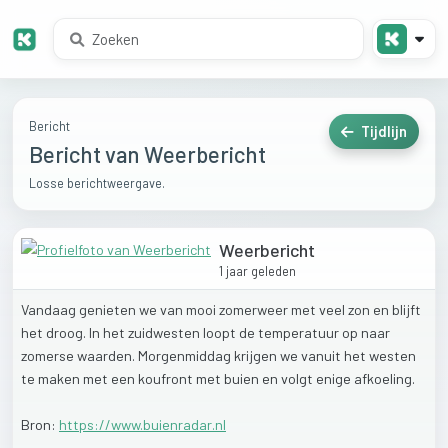
Bericht
Tijdlijn
Bericht van Weerbericht
Losse berichtweergave.
Weerbericht
1 jaar geleden
Vandaag
genieten
we
van
mooi
zomerweer
met
veel
zon
en
blijft
het
droog.
In
het
zuidwesten
loopt
de
temperatuur
op
naar
zomerse
waarden.
Morgenmiddag
krijgen
we
vanuit
het
westen
te
maken
met
een
koufront
met
buien
en
volgt
enige
afkoeling.
Bron:
https://www.buienradar.nl