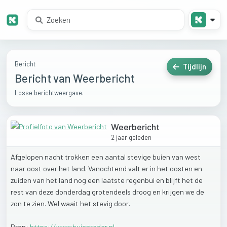
Bericht
Tijdlijn
Bericht van Weerbericht
Losse berichtweergave.
Weerbericht
2 jaar geleden
Afgelopen
nacht
trokken
een
aantal
stevige
buien
van
west
naar
oost
over
het
land.
Vanochtend
valt
er
in
het
oosten
en
zuiden
van
het
land
nog
een
laatste
regenbui
en
blijft
het
de
rest
van
deze
donderdag
grotendeels
droog
en
krijgen
we
de
zon
te
zien.
Wel
waait
het
stevig
door.
Bron:
https://www.buienradar.nl