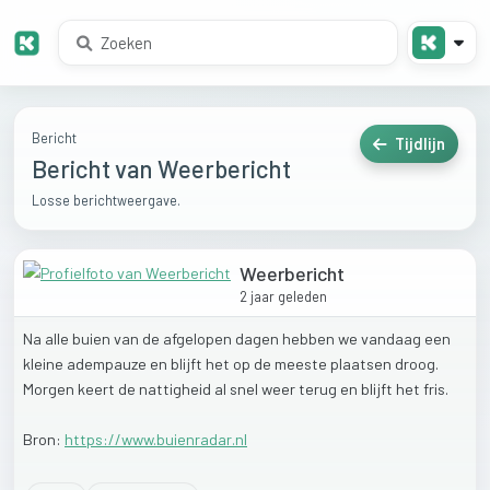
Bericht
Tijdlijn
Bericht van Weerbericht
Losse berichtweergave.
Weerbericht
2 jaar geleden
Na
alle
buien
van
de
afgelopen
dagen
hebben
we
vandaag
een
kleine
adempauze
en
blijft
het
op
de
meeste
plaatsen
droog.
Morgen
keert
de
nattigheid
al
snel
weer
terug
en
blijft
het
fris.
Bron:
https://www.buienradar.nl