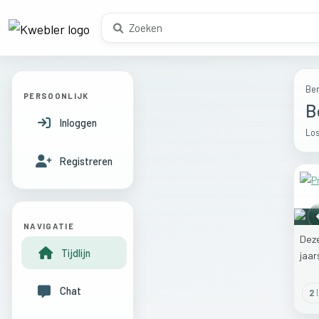
Ber
PERSOONLIJK
B
Inloggen
Los
Registreren
NAVIGATIE
Dez
Tijdlijn
jaa
Chat
2
l