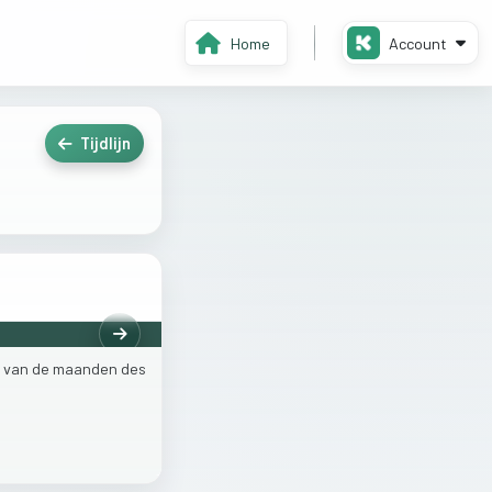
Home
Account
Tijdlijn
Volgende
e
van
de
maanden
des