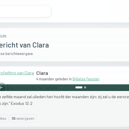
icht
ericht van Clara
se berichtweergave.
Clara
4 maanden geleden
in
Bijbelse Feesten
Vorige
e
zelfde
maand
zal
ulieden
het
hoofd
der
maanden
zijn;
zij
zal
u
de
eerst
rs
zijn."
Exodus
12:2
ike
s
35
weergaven