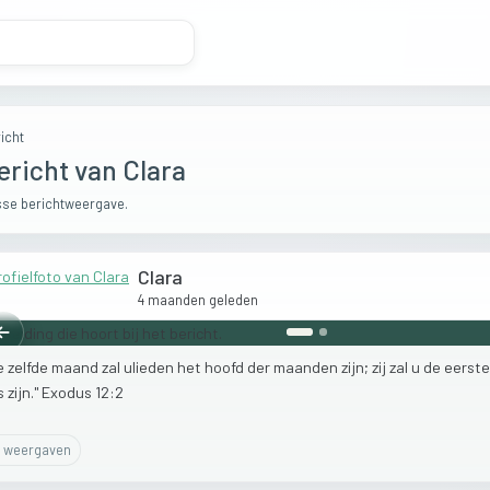
icht
ericht van Clara
se berichtweergave.
Clara
4 maanden geleden
Vorige
e
zelfde
maand
zal
ulieden
het
hoofd
der
maanden
zijn;
zij
zal
u
de
eerst
rs
zijn."
Exodus
12:2
weergaven