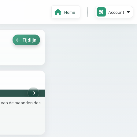
Home
Account
Tijdlijn
Volgende
e
van
de
maanden
des