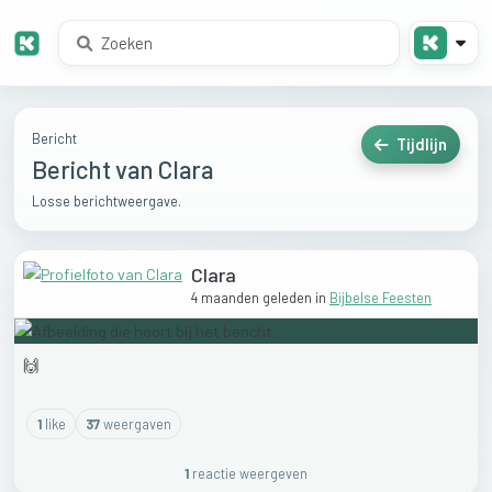
Bericht
Tijdlijn
Bericht van Clara
Losse berichtweergave.
Clara
4 maanden geleden
in
Bijbelse Feesten
🙌
1
like
37
weergaven
1
reactie
weergeven