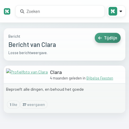
Bericht
Tijdlijn
Bericht van Clara
Losse berichtweergave.
Clara
4 maanden geleden
in
Bijbelse Feesten
Beproeft
alle
dingen,
en
behoud
het
goede
1
like
37
weergaven