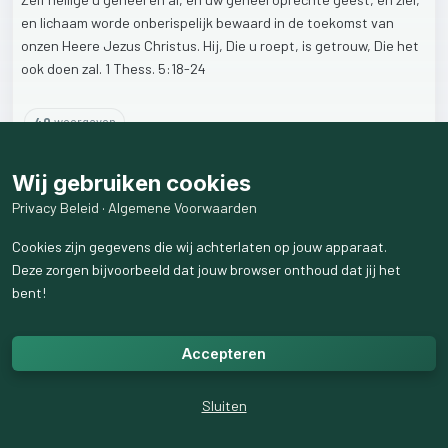
en
lichaam
worde
onberispelijk
bewaard
in
de
toekomst
van
onzen
Heere
Jezus
Christus.
Hij,
Die
u
roept,
is
getrouw,
Die
het
ook
doen
zal.
1
Thess.
5:18-24
40
weergaven
Wij gebruiken cookies
Privacy Beleid
·
Algemene Voorwaarden
Cookies zijn gegevens die wij achterlaten op jouw apparaat.
Deze zorgen bijvoorbeeld dat jouw browser onthoud dat jij het
bent!
Accepteren
Sluiten