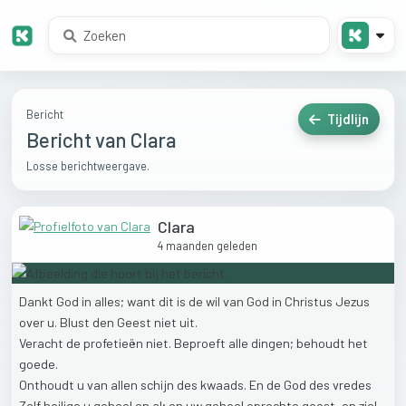
Bericht
Tijdlijn
Bericht van Clara
Losse berichtweergave.
Clara
4 maanden geleden
Dankt
God
in
alles;
want
dit
is
de
wil
van
God
in
Christus
Jezus
over
u.
Blust
den
Geest
niet
uit.
Veracht
de
profetieën
niet.
Beproeft
alle
dingen;
behoudt
het
goede.
Onthoudt
u
van
allen
schijn
des
kwaads.
En
de
God
des
vredes
Zelf
heilige
u
geheel
en
al;
en
uw
geheel
oprechte
geest,
en
ziel,