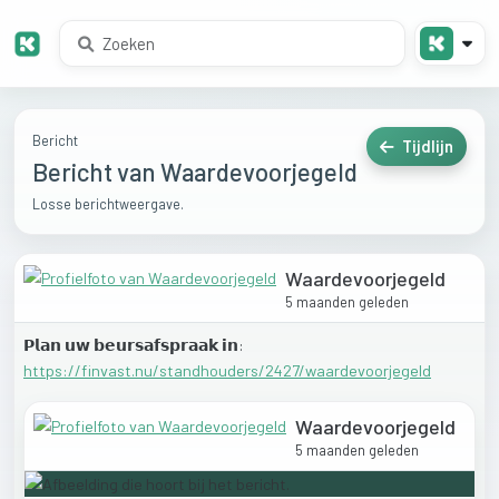
Bericht
Tijdlijn
Bericht van Waardevoorjegeld
Losse berichtweergave.
Waardevoorjegeld
5 maanden geleden
𝗣𝗹𝗮𝗻
𝘂𝘄
𝗯𝗲𝘂𝗿𝘀𝗮𝗳𝘀𝗽𝗿𝗮𝗮𝗸
𝗶𝗻:
https://finvast.nu/standhouders/2427/waardevoorjegeld
Waardevoorjegeld
5 maanden geleden