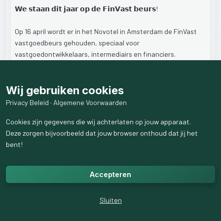
𝗪𝗲
𝘀𝘁𝗮𝗮𝗻
𝗱𝗶𝘁
𝗷𝗮𝗮𝗿
𝗼𝗽
𝗱𝗲
𝗙𝗶𝗻𝗩𝗮𝘀𝘁
𝗯𝗲𝘂𝗿𝘀!
Op
16
april
wordt
er
in
het
Novotel
in
Amsterdam
de
FinVast
vastgoedbeurs
gehouden,
speciaal
voor
vastgoedontwikkelaars,
intermediairs
en
financiers.
Vanaf
09:30
uur
bent
u
van
harte
welkom
op
de
beursvloer.
Wij gebruiken cookies
Benieuwd
naar
de
financieringsmogelijkheden
bij
Waardevoorjegeld?
Kom
dan
zeker
langs
bij
onze
stand!
Privacy Beleid
·
Algemene Voorwaarden
Cookies zijn gegevens die wij achterlaten op jouw apparaat.
Wilt
u
op
de
beurs
een
afspraak
met
onze
Deze zorgen bijvoorbeeld dat jouw browser onthoud dat jij het
financieringsmakelaar?
bent!
Reserveer
alvast
een
tijdslot
via
de
link
in
de
comments⬇️
Accepteren
1
like
6
weergaven
Sluiten
1
reactie
weergeven