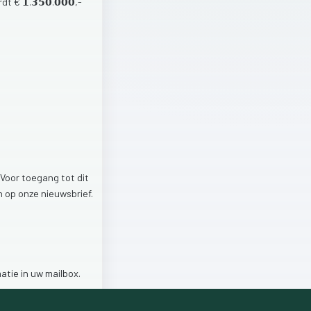
rdt
€
𝟭.𝟯𝟱𝟬.𝟬𝟬𝟬,-
Voor
toegang
tot
dit
jn
op
onze
nieuwsbrief.
matie
in
uw
mailbox.