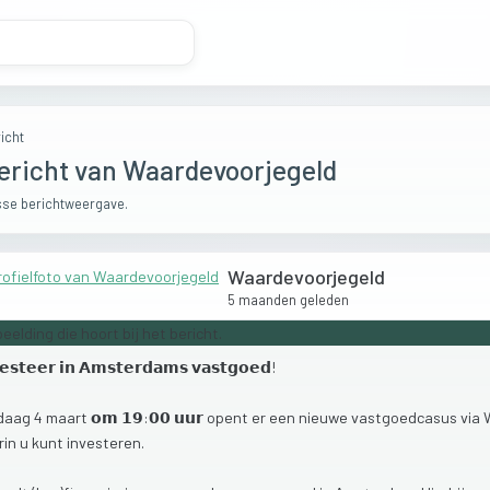
icht
ericht van Waardevoorjegeld
se berichtweergave.
Waardevoorjegeld
5 maanden geleden
𝗲𝘀𝘁𝗲𝗲𝗿
𝗶𝗻
𝗔𝗺𝘀𝘁𝗲𝗿𝗱𝗮𝗺𝘀
𝘃𝗮𝘀𝘁𝗴𝗼𝗲𝗱!
daag
4
maart
𝗼𝗺
𝟭𝟵:𝟬𝟬
𝘂𝘂𝗿
opent
er
een
nieuwe
vastgoedcasus
via
rin
u
kunt
investeren.