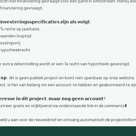
ordt
(her)financiering
gevraagd
voor
een
pand
in
Amsterdam.
Hierbij
wo
financiering
gevraagd.
𝗶𝗻𝘃𝗲𝘀𝘁𝗲𝗿𝗶𝗻𝗴𝘀𝘀𝗽𝗲𝗰𝗶𝗳𝗶𝗰𝗮𝘁𝗶𝗲𝘀
𝘇𝗶𝗷𝗻
𝗮𝗹𝘀
𝘃𝗼𝗹𝗴𝘁:
9%
rente
op
jaarbasis
maanden
looptijd
lossingsvrij
hypotheekrecht
er
extra
zekerstelling
wordt
er
een
1e
recht
van
hypotheek
gevestigd.

𝗼𝗽:
dit
is
geen
publiek
project
en
komt
niet
openbaar
op
onze
website.
ect,
is
het
van
belang
om
een
account
te
hebben
en
geabonneerd
te
zi
𝗲𝗿𝗲𝘀𝘀𝗲
𝗶𝗻
𝗱𝗶𝘁
𝗽𝗿𝗼𝗷𝗲𝗰𝘁,
𝗺𝗮𝗮𝗿
𝗻𝗼𝗴
𝗴𝗲𝗲𝗻
𝗮𝗰𝗰𝗼𝘂𝗻𝘁?
istreer
gratis
en
vrijblijvend
via
onderstaande
link
in
de
comments⬇️
meld
u
aan
voor
de
nieuwsbrief
en
ontvang
automatisch
de
projectinfor
ike
22
weergaven