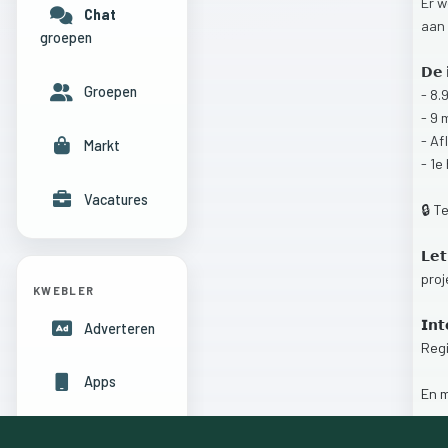
Er
w
Chat
aan
groepen
𝗗𝗲
Groepen
-
8.
-
9
-
Af
Markt
-
1e
Vacatures
🔒
T
𝗟𝗲
proj
KWEBLER
𝗜𝗻𝘁
Adverteren
Reg
Apps
En
Hulpcentrum
1
l