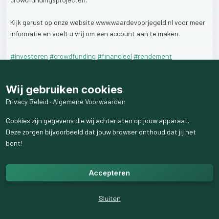
Kijk
gerust
op
onze
website
www.waardevoorjegeld.nl
voor
meer
informatie
en
voelt
u
vrij
om
een
account
aan
te
maken.
#investeren
#crowdfunding
#financieel
#rendement
5
like
s
329
weergaven
Wij gebruiken cookies
Privacy Beleid
·
Algemene Voorwaarden
Cookies zijn gegevens die wij achterlaten op jouw apparaat.
Deze zorgen bijvoorbeeld dat jouw browser onthoud dat jij het
bent!
Accepteren
Sluiten