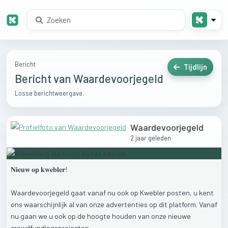
Bericht
Tijdlijn
Bericht van Waardevoorjegeld
Losse berichtweergave.
Waardevoorjegeld
2 jaar geleden
𝐍𝐢𝐞𝐮𝐰
𝐨𝐩
𝐤𝐰𝐞𝐛𝐥𝐞𝐫!
Waardevoorjegeld
gaat
vanaf
nu
ook
op
Kwebler
posten,
u
kent
ons
waarschijnlijk
al
van
onze
advertenties
op
dit
platform.
Vanaf
nu
gaan
we
u
ook
op
de
hoogte
houden
van
onze
nieuwe
crowdfundingsprojecten.