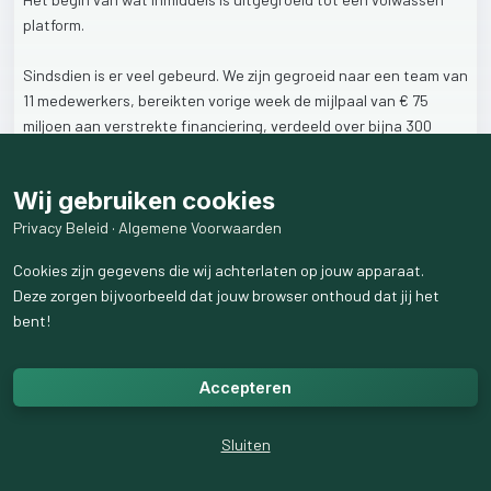
platform.
Sindsdien
is
er
veel
gebeurd.
We
zijn
gegroeid
naar
een
team
van
11
medewerkers,
bereikten
vorige
week
de
mijlpaal
van
€
75
miljoen
aan
verstrekte
financiering,
verdeeld
over
bijna
300
projecten
en
mochten
inmiddels
al
bijna
2900
investeerders
aan
ons
binden.
Wij gebruiken cookies
We
spreken
onze
dank
uit
aan
alle
ondernemers,
aan
wie
we
Privacy Beleid
·
Algemene Voorwaarden
financiering
hebben
verstrekt,
en
aan
onze
investeerders
die
dit
Cookies zijn gegevens die wij achterlaten op jouw apparaat.
mogelijk
hebben
gemaakt.
Deze zorgen bijvoorbeeld dat jouw browser onthoud dat jij het
bent!
Op
naar
het
10-jarig
jubileum!
1
like
23
weergaven
Accepteren
Sluiten