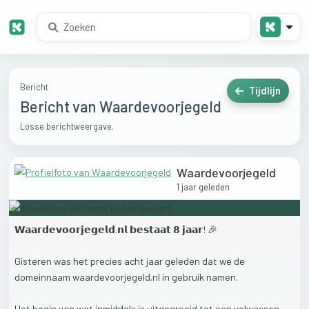
Bericht
Tijdlijn
Bericht van Waardevoorjegeld
Losse berichtweergave.
Waardevoorjegeld
1 jaar geleden
𝗪𝗮𝗮𝗿𝗱𝗲𝘃𝗼𝗼𝗿𝗷𝗲𝗴𝗲𝗹𝗱.𝗻𝗹
𝗯𝗲𝘀𝘁𝗮𝗮𝘁
𝟴
𝗷𝗮𝗮𝗿!
🎉
Gisteren
was
het
precies
acht
jaar
geleden
dat
we
de
domeinnaam
waardevoorjegeld.nl
in
gebruik
namen.
Het
begin
van
wat
inmiddels
is
uitgegroeid
tot
een
volwassen