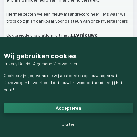
Hiermee
zetten
we
een
nieuw
maandrecord
neer,
iets
waar
we
trots
op
zijn
en
dankbaar
voor
de
steun
van
onze
investeerders.
Ook
breidde
ons
platform
uit
met
𝟭𝟭𝟵
𝗻𝗶𝗲𝘂𝘄𝗲
𝗶𝗻𝘃𝗲𝘀𝘁𝗲𝗲𝗿𝗱𝗲𝗿𝘀.
Wij gebruiken cookies
𝟲𝟲𝟱
𝗶𝗻𝘃𝗲𝘀𝘁𝗲𝗿𝗶𝗻𝗴𝗲𝗻
zijn
er
geplaatst.
𝟭𝟮
𝗻𝗶𝗲𝘂𝘄𝗲
𝗽𝗿𝗼𝗷𝗲𝗰𝘁𝗲𝗻
gepubliceerd.
Privacy Beleid
·
Algemene Voorwaarden
€
𝟭𝟭.𝟴𝟭𝟲,-.
als
gemiddeld
investeringsbedrag
Cookies zijn gegevens die wij achterlaten op jouw apparaat.
Deze zorgen bijvoorbeeld dat jouw browser onthoud dat jij het
Investeerders
konden
rekenen
op
een
gemiddelde
jaarlijkse
bent!
bruto
rente
van
𝟴,𝟭%.
Op
naar
een
mooie
maand
mei,
waarin
er
weer
gave
projecten
Accepteren
online
komen,
zowel
publiekelijk
als
non-publiek.
Houd
onze
nieuwsbrief
daarvoor
goed
in
de
gaten!
Sluiten
𝗢𝗼𝗸
𝘀𝘁𝗮𝗿𝘁𝗲𝗻
𝗺𝗲𝘁
𝗶𝗻𝘃𝗲𝘀𝘁𝗲𝗿𝗲𝗻?