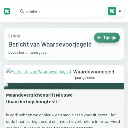
Bericht
Tijdlijn
Bericht van Waardevoorjegeld
Losse berichtweergave.
Waardevoorjegeld
1 jaar geleden
𝗠𝗮𝗮𝗻𝗱𝗼𝘃𝗲𝗿𝘇𝗶𝗰𝗵𝘁
𝗮𝗽𝗿𝗶𝗹
|
𝗡𝗶𝗲𝘂𝘄𝗲
𝗳𝗶𝗻𝗮𝗻𝗰𝗶𝗲𝗿𝗶𝗻𝗴𝘀𝗵𝗼𝗼𝗴𝘁𝗲𝘀!
📈
In
april
hebben
we
opnieuw
een
mooie
stap
vooruit
gezet.
Het
oude
financieringsrecord
uit
januari
is
verbroken:
in
totaal
werd
er
bijna
8
miljoen
euro
aan
financiering
verstrekt.