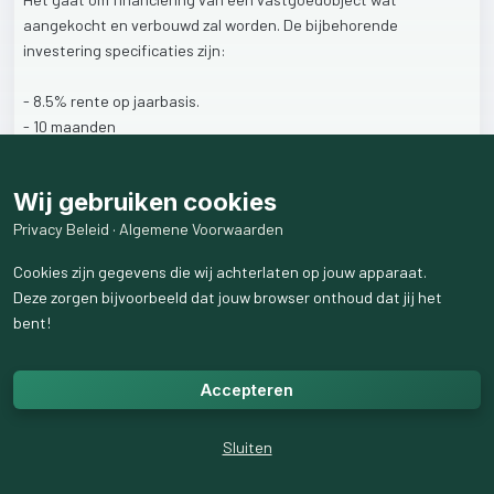
aangekocht
en
verbouwd
zal
worden.
De
bijbehorende
investering
specificaties
zijn:
-
8.5%
rente
op
jaarbasis.
-
10
maanden
-
Aflossingsvrij
-
1e
recht
van
hypotheek
Wij gebruiken cookies
In
totaal
is
er
€
2.856.000,-
aan
financiering
benodigd.
Privacy Beleid
·
Algemene Voorwaarden
Cookies zijn gegevens die wij achterlaten op jouw apparaat.
🔔𝗜𝗻𝘁𝗲𝗿𝗲𝘀𝘀𝗲
𝗶𝗻
𝗱𝗶𝘁
𝗽𝗿𝗼𝗷𝗲𝗰𝘁?
Deze zorgen bijvoorbeeld dat jouw browser onthoud dat jij het
𝗟𝗲𝘁
𝗼𝗽:
Dit
project
wordt
niet
openbaar
gedeeld
via
onze
bent!
website.
Wilt
u
deelnemen
of
meer
informatie
ontvangen?
Meld
u
aan
voor
onze
nieuwsbrief
en
ontvang
de
Accepteren
investeringskans
rechtstreeks
in
uw
mailbox.
Sluiten
🔗
|
waardevoorjegeld.nl/nieuwsbrief