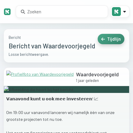
Bericht
Tijdlijn
Bericht van Waardevoorjegeld
Losse berichtweergave.
Waardevoorjegeld
1 jaar geleden
𝗩𝗮𝗻𝗮𝘃𝗼𝗻𝗱
𝗸𝘂𝗻𝘁
𝘂
𝗼𝗼𝗸
𝗺𝗲𝗲
𝗶𝗻𝘃𝗲𝘀𝘁𝗲𝗿𝗲𝗻!
📈
Om
19:00
uur
vanavond
lanceren
wij
namelijk
èèn
van
onze
grootste
projecten
tot
nu
toe.
Het
gaat
om
financiering
van
een
vastgoedobject
wat