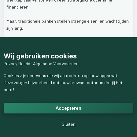
financieren.
Maar,
traditionele
banken
stellen
strenge
eisen,
en
wachttijden
zijn
lang.
Wat
als
er
een
snellere,
transparante
en
toegankelijke
oplossing
is?
Wij gebruiken cookies
Bij
Waardevoorjegeld
helpt
crowdfunding
u
in
vier
eenvoudige
Privacy Beleid
·
Algemene Voorwaarden
stappen
aan
de
financiering
die
uw
onderneming
nodig
heeft:
Cookies zijn gegevens die wij achterlaten op jouw apparaat.
Deze zorgen bijvoorbeeld dat jouw browser onthoud dat jij het
1️⃣
Indienen
van
uw
financieringsaanvraag
–
Deel
uw
plannen
en
bent!
financieringsbehoefte.
2️⃣
Financieringsbeoordeling
–
Onze
financieringsexperts
beoordelen
uw
aanvraag.
Accepteren
3️⃣
Publicatie
van
uw
project
–
Uw
project
wordt
zichtbaar
voor
investeerders
op
waardevoorjegeld.nl.
Sluiten
4️⃣
Ontvang
de
financiering
–
Na
succesvolle
funding
ontvangt
u
snel
de
opgehaalde
middelen.