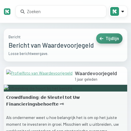
Bericht
Tijdlijn
Bericht van Waardevoorjegeld
Losse berichtweergave.
Waardevoorjegeld
1 jaar geleden
𝗖𝗿𝗼𝘄𝗱𝗳𝘂𝗻𝗱𝗶𝗻𝗴;
𝗱𝗲
𝗦𝗹𝗲𝘂𝘁𝗲𝗹
𝘁𝗼𝘁
𝗨𝘄
𝗙𝗶𝗻𝗮𝗻𝗰𝗶𝗲𝗿𝗶𝗻𝗴𝘀𝗯𝗲𝗵𝗼𝗲𝗳𝘁𝗲
🗝️
Als
ondernemer
weet
u
hoe
belangrijk
het
is
om
op
het
juiste
moment
te
investeren
in
groei.
Misschien
wilt
u
uitbreiden,
uw
werkkapitaal
versterken
of
een
strategische
overname